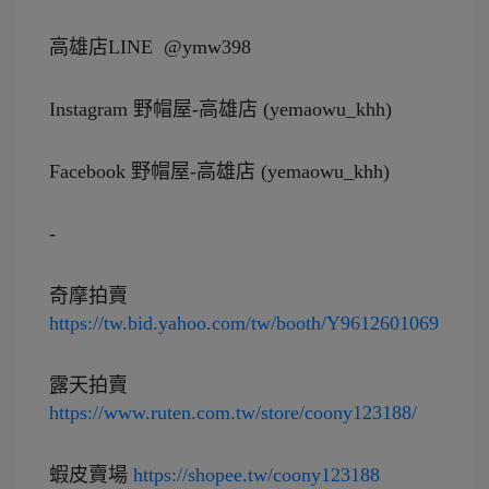
高雄店LINE  @ymw398
Instagram 野帽屋-高雄店 (yemaowu_khh)
Facebook 野帽屋-高雄店 (yemaowu_khh)
-
奇摩拍賣 
https://tw.bid.yahoo.com/tw/booth/Y9612601069
露天拍賣 
https://www.ruten.com.tw/store/coony123188/
蝦皮賣場 
https://shopee.tw/coony123188