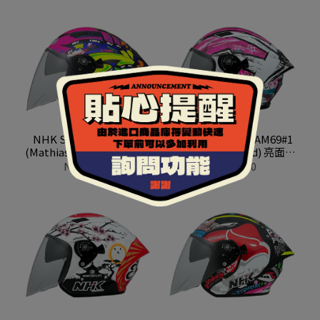
NHK S1 GP PRO MT18
NHK S1 GP PRO AM69#1
(Mathias Tamburini) 亮面
(Archie Mcdonald) 亮面白
黑金屬藍
湖水綠粉
NT$3,280
NT$3,280