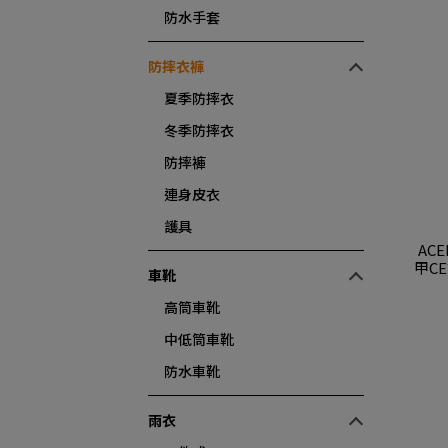
防水手套
防摔衣褲
夏季防摔衣
冬季防摔衣
防摔褲
連身皮衣
護具
ACE
甲C
車靴
高筒車靴
中低筒車靴
防水車靴
雨衣