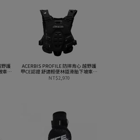
 越野護
ACERBIS PROFILE 防摔背心 越野護
坡車腳
甲CE認證 舒適輕便林道滑胎下坡車腳
踏車可用0016987 090黑
NT$2,970