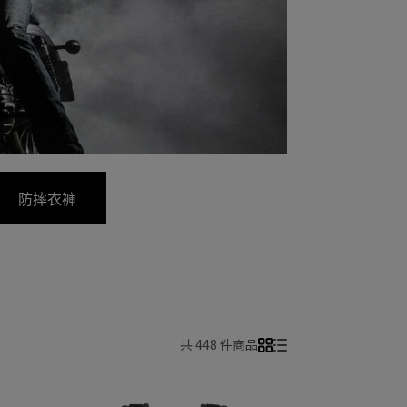
防摔衣褲
共 448 件商品