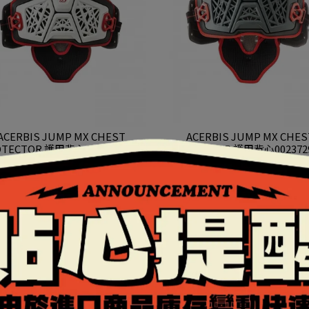
ACERBIS JUMP MX CHEST
ACERBIS JUMP MX CHES
TECTOR 護甲背心0023729 237
PROTECTOR 護甲背心0023729
白黑
灰黑
NT$6,930
NT$6,930