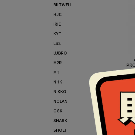
BILTWELL
HJC
IRIE
KYT
LS2
LUBRO
M2R
PRO
MT
NHK
NIKKO
NOLAN
OGK
SHARK
SHOEI