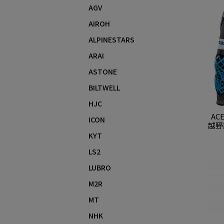
AGV
AIROH
ALPINESTARS
ARAI
ASTONE
BILTWELL
HJC
AC
ICON
越野護
KYT
LS2
LUBRO
M2R
MT
NHK