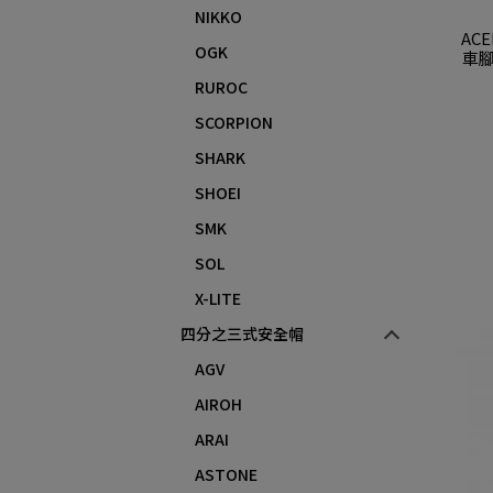
NIKKO
ACE
OGK
車腳
RUROC
SCORPION
SHARK
SHOEI
SMK
SOL
X-LITE
四分之三式安全帽
AGV
AIROH
ARAI
ASTONE