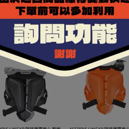
RBIS MTB GHOMBET 袖套式護
ACERBIS KOERTA 2.0 護甲 
越野下坡車林道腳踏車CE認證 護
人體工學 林道滑胎越野護具 001
具 0024879 318黑黃
黑灰
NT$1,980
NT$7,900
RBIS LINEAR 防摔護甲背心 胸背
ACERBIS LINEAR 防摔護甲背