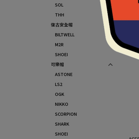
SOL
THH
復古安全帽
ACE
肘 
BILTWELL
M2R
SHOEI
可樂帽
ASTONE
LS2
OGK
NIKKO
SCORPION
SHARK
SHOEI
ACE