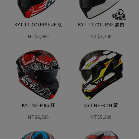
KYT TT-COURSE #F 紅
KYT TT-COURSE 素白
NT$2,980
NT$3,200
KYT NF-R #S 紅
KYT NF-R #H 黃
NT$6,300
NT$5,200