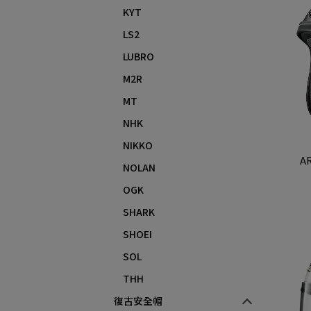
KYT
LS2
LUBRO
M2R
MT
NHK
NIKKO
AR
NOLAN
OGK
SHARK
SHOEI
SOL
THH
復古安全帽