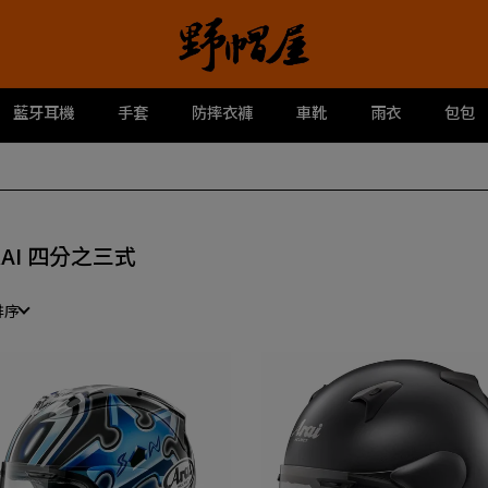
藍牙耳機
手套
防摔衣褲
車靴
雨衣
包包
RAI 四分之三式
排序