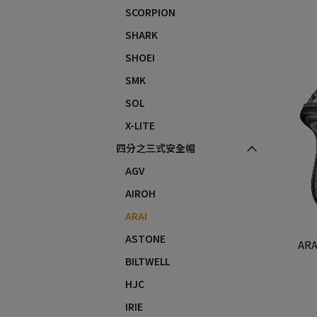
SCORPION
SHARK
SHOEI
SMK
SOL
X-LITE
四分之三式安全帽
AGV
AIROH
ARAI
ASTONE
ARA
BILTWELL
HJC
IRIE