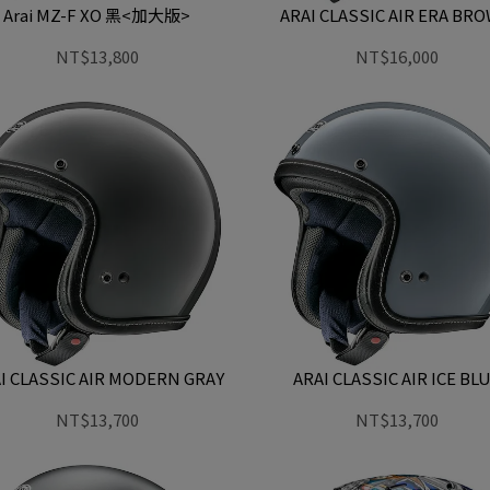
Arai MZ-F XO 黑<加大版>
ARAI CLASSIC AIR ERA BR
NT$13,800
NT$16,000
I CLASSIC AIR MODERN GRAY
ARAI CLASSIC AIR ICE BL
NT$13,700
NT$13,700