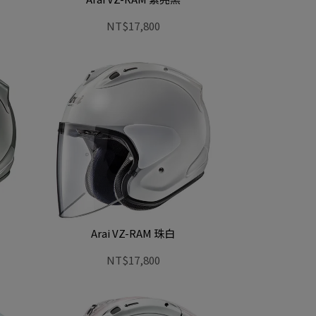
NT$17,800
Arai VZ-RAM 珠白
NT$17,800