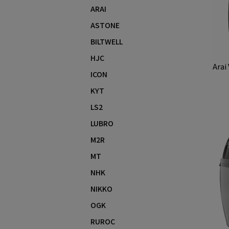
ARAI
ASTONE
BILTWELL
HJC
Ara
ICON
KYT
LS2
LUBRO
M2R
MT
NHK
NIKKO
OGK
RUROC