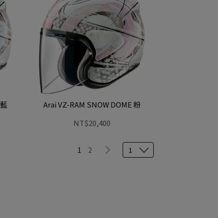
 藍
Arai VZ-RAM SNOW DOME 粉
NT$20,400
1
2
1