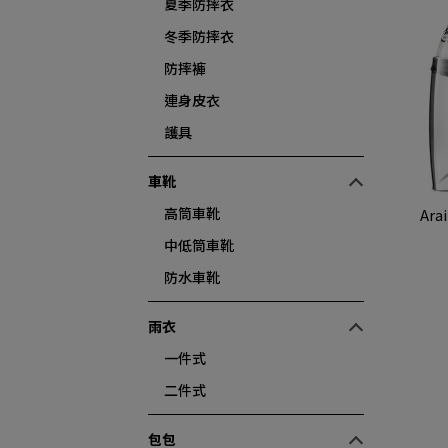
夏季防摔衣
冬季防摔衣
防摔褲
連身皮衣
護具
車靴
高筒車靴
Ara
中低筒車靴
防水車靴
雨衣
一件式
二件式
包包