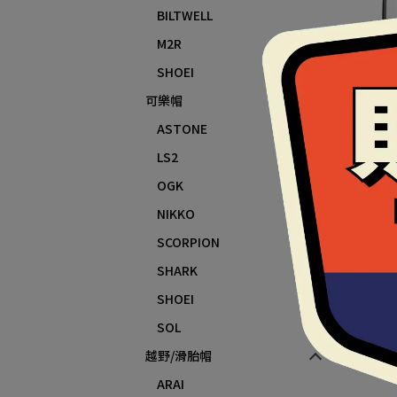
BILTWELL
M2R
SHOEI
可樂帽
A
ASTONE
LS2
OGK
NIKKO
SCORPION
SHARK
SHOEI
SOL
越野/滑胎帽
ARAI