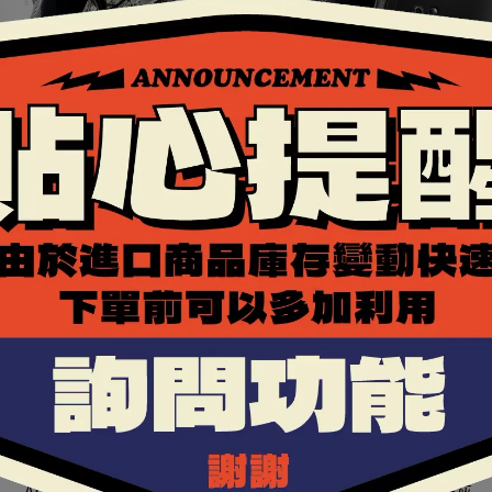
rai VZ-RAM SNOW DOME 黑
Arai CLASSIC MOD 。霧
NT$20,400
NT$10,200
Arai VZ-RAM 素霧黑
Arai VZ-RAM 素霧灰