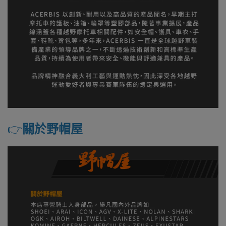
👉️
關於野帽屋