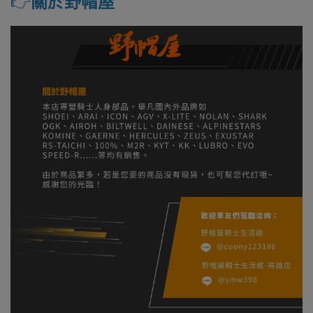
👉️
關於野帽屋