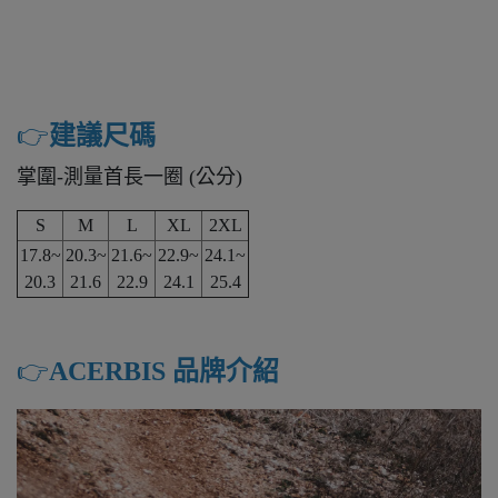
👉️
建議尺碼
掌圍-測量首長一圈 (公分)
S
M
L
XL
2XL
17.8~
20.3~
21.6~
22.9~
24.1~
20.3
21.6
22.9
24.1
25.4
👉️
ACERBIS 品牌介紹