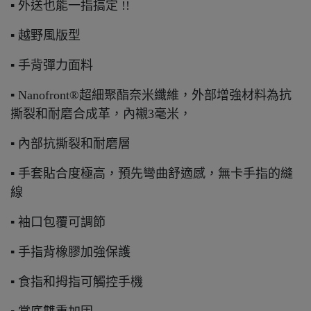
▪ 外送也能一指搞定 !!
▪ 越野風版型
▪ 手背彈力面料
▪ Nanofront®超細聚酯奈米纖維，外部增強材料為抗
撕裂和耐磨合成革，內襯3毫米，
▪ 內部抗撕裂和耐磨層
▪ 手套貼合度極高，預先彎曲舒適感，無卡手指的縫
線
▪ 袖口包覆可調節
▪ 手指背橡膠加強保護
▪ 食指和拇指可觸控手機