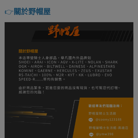
👉️
關於野帽屋