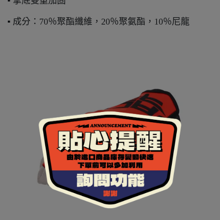
▪ 掌底雙重加固
▪ 成分：70％聚酯纖維，20％聚氨酯，10％尼龍