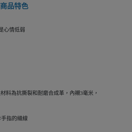
ON 商品特色
d 還是心情低弱
外部增強材料為抗撕裂和耐磨合成革，內襯3毫米，
卡手指的縫線