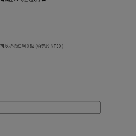
 」可以折抵紅利
0
點 (約等於
NT$0
)