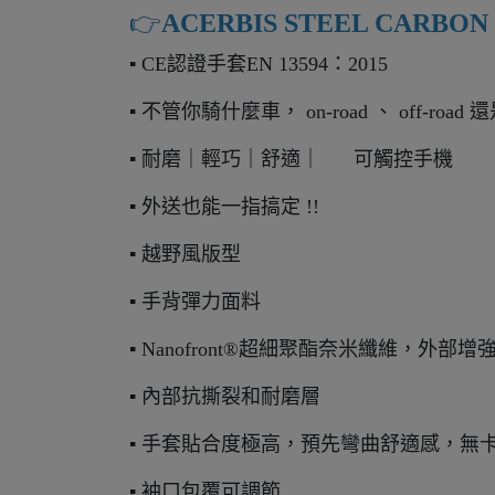
👉️
ACERBIS STEEL CARB
▪ CE認證手套EN 13594：2015
▪ 不管你騎什麼車， on-road 、 off-roa
▪ 耐磨｜輕巧｜舒適｜ 可觸控手機
▪ 外送也能一指搞定 !!
▪ 越野風版型
▪ 手背彈力面料
▪ Nanofront®超細聚酯奈米纖維，
▪ 內部抗撕裂和耐磨層
▪ 手套貼合度極高，預先彎曲舒適感，無
▪ 袖口包覆可調節