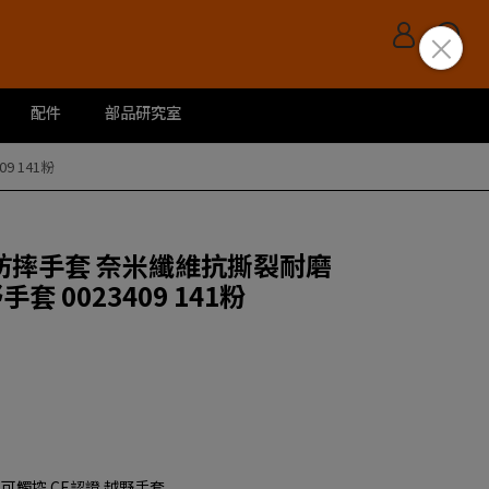
配件
部品研究室
9 141粉
X-H 防摔手套 奈米纖維抗撕裂耐磨
套 0023409 141粉
可觸控 CE認證 越野手套