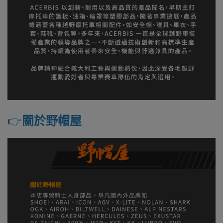
👉️
關於野帽屋