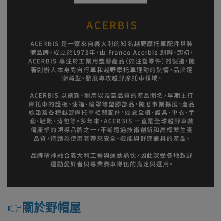
👉️
關於野帽屋