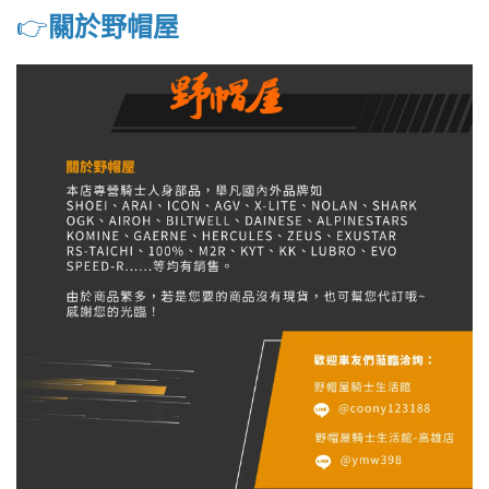
👉️
關於野帽屋