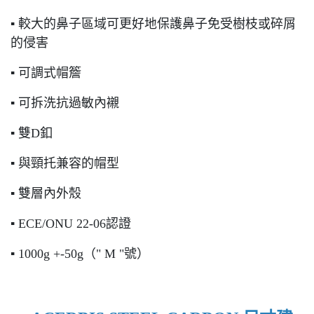
▪ 較大的鼻子區域可更好地保護鼻子免受樹枝或碎屑
的侵害
▪ 可調式帽簷
▪ 可拆洗抗過敏內襯
▪ 雙D釦
▪ 與頸托兼容的帽型
▪ 雙層內外殼
▪ ECE/ONU 22-06認證
▪ 1000g +-50g（" M "號）