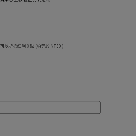
 」可以折抵紅利
0
點 (約等於
NT$0
)