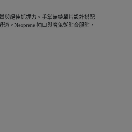
極致輕量與絕佳抓握力。手掌無縫單片設計搭配
Neoprene 袖口與魔鬼氈貼合服貼，