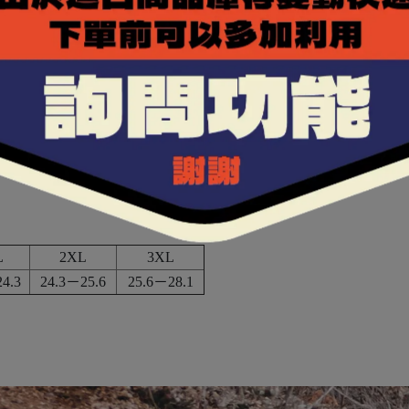
L
2XL
3XL
4.3
24.3－25.6
25.6－28.1