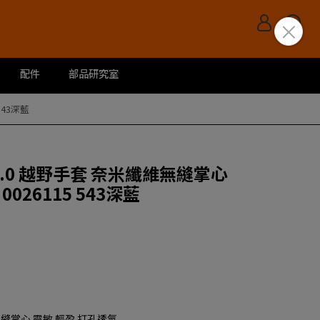
配件
部品研究室
543深藍
EX 2.0 越野手套 奈米纖維無縫掌心
026115 543深藍
縫掌心 靈敏 輕盈 打孔透氣