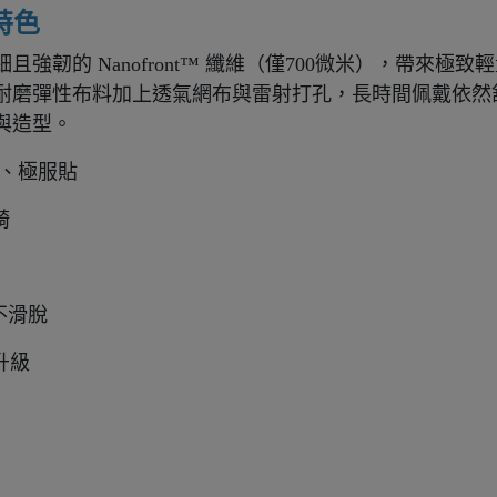
品特色
強韌的 Nanofront™ 纖維（僅700微米），帶來
磨彈性布料加上透氣網布與雷射打孔，長時間佩戴依然舒適。
與造型。
輕量、極服貼
騎
不滑脫
升級