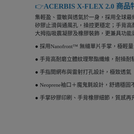
👉️
ACERBIS X-FLEX 2.0 商
集輕盈、靈敏與透氣於一身，採用全球最細且
矽膠止滑與通風孔，操控更穩定；手背高耐
大拇指吸震凝膠及橡膠裝飾，更兼具功能
● 採用Nanofront™ 無縫單片手掌，極
● 手背高耐磨立體紋理聚酯纖維，耐操耐
● 手指間網布與雷射打孔設計，極致透氣
● Neoprene袖口＋魔鬼氈設計，舒適穩固
● 手掌矽膠印刷、手背橡膠細節，質感再