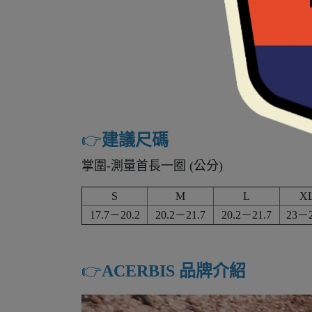
👉️
建議尺碼
掌圍-測量首長一圈 (公分)
S
M
L
X
17.7－20.2
20.2－21.7
20.2－21.7
23－2
👉️
ACERBIS 品牌介紹