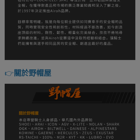
👉️
關於野帽屋