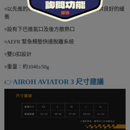
▿以先進的材料製成 AMS 2 Plus ，可以提供良好的緩
衝
▿設有下巴進氣口及後方散熱口
▿AEFR 緊急頰墊快速脫離系統
▿雙D扣設計
▿重量：約1040±50g
👉️
AIROH AVIATOR 3 尺寸建議