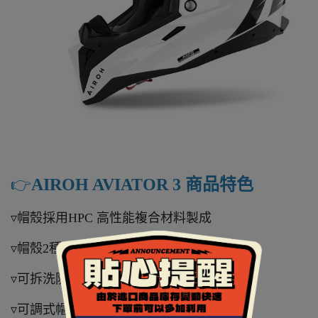
👉️
AIROH AVIATOR 3 商品特色
▿帽殼採用HPC 高性能複合材料製成
▿帽殼2種尺寸 ( XS-M / L-XL )
▿可拆洗防過敏透氣內襯
▿可調式帽簷