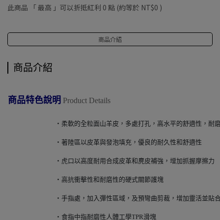
此商品 「 最高 」可以折抵紅利
0
點 (約等於
NT$0
)
商品介紹
商品介紹
商品特色說明
Product Details
‧柔軟的全粒面山羊皮，多處打孔，高水平的舒適性，耐
‧著陸區以皮革與發泡填充，優良的耐久性和舒適性
‧虎口以高度耐用合成皮革和麂皮補強，增加抓握摩擦力
‧高抗衝擊性和耐磨性的硬式關節護塊
‧手指處，加入彈性區域，及預彎曲剪裁，增加靈活並貼
‧食指中指耐磨性人體工學TPR滑塊