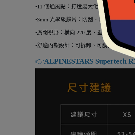
▪️11 個通風點：打造最大化氣流，保持頭
▪️3mm 光學級鏡片：防刮、防霧處理，
▪️廣闊視野：橫向 220 度、垂直 57 度
▪️舒適內襯設計：可拆卸、可調整高度，並預
👉️
ALPINESTARS Supertech