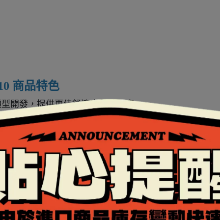
 R10 商品特色
對亞洲頭型開發，提供更佳舒適度與貼合度。
DOT、FIM 標準，採用碳纖維、芳綸纖維與玻璃纖維複合材料。
，旋轉與傾斜衝擊超出 65%。
（8 件組），提升吸能與貼合度。
微調高度與傾角，並提供頰墊、頂墊替換選項。
安全性。