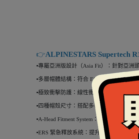
👉️
ALPINESTARS Supertech
▪️專屬亞洲版設計（Asia Fit）：針
▪️多層帽體結構：符合 ECE 22.06、
▪️極致衝擊防護：線性衝擊超出標準 37%
▪️四種帽殼尺寸：搭配多密度 EPS 內襯
▪️A-Head Fitment System：可
▪️ERS 緊急釋放系統：提升事故發生時的