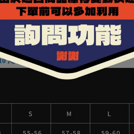
部涼爽。
快速拆換，可加裝除霧片。
，帶來清晰廣角視野。
留水管通道；重量僅 1540g。
 R10 尺寸建議