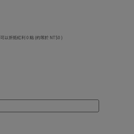
 」可以折抵紅利
0
點 (約等於
NT$0
)