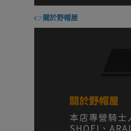
👉️
關於野帽屋