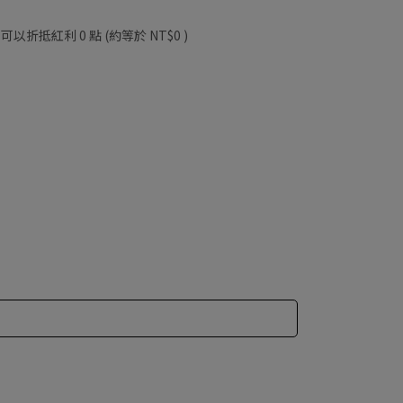
 」可以折抵紅利
0
點 (約等於
NT$0
)