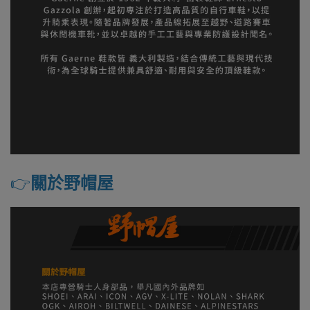
👉️
關於野帽屋