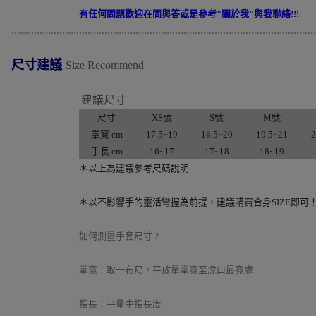
有任何問題歡迎在問與答或是參考"關於我"與我聯絡!!!
............................................................................................................
尺寸建議
Size Recommend
建議尺寸
尺寸
XS號
S號
M號
掌寬 cm
17.5~19
18.5~20
19.5~21
2
手長 cm
16~17
17~18
18~19
＊以上為建議參考尺碼說明
＊以不影響手的靈活彎握為前提，建議購買合身SIZE即可！(
如何測量手套尺寸 ?
掌寬：取一布尺，平放量掌寬至虎口最寬處
指長：平量中指長度