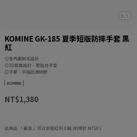
1
/
1
KOMINE GK-185 夏季短版防摔手套 黑
紅
◎全內裏刷毛設計
◎3D剪裁設計，更貼合手型
◎手掌、手指防滑矽膠
KOMINE
NT$1,380
此商品 「 最高 」可以折抵紅利
0
點 (約等於
NT$0
)