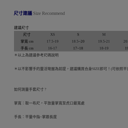
尺寸建議
Size Recommend
建議尺寸
尺寸
XS
S
M
掌寬 cm
17.5-19
18.5
~20
19.5-21
20
手長 cm
16-17
17~18
18-19
1
＊以上為建議參考尺碼說明
＊以不影響手的靈活彎握為前提，建議購買合身SIZE即可！(可依照平日
如何測量手套尺寸 ?
掌寬：取一布尺，平放量掌寬至虎口最寬處
手長：平量中指~掌跟長度