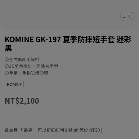
1
/
1
KOMINE GK-197 夏季防摔短手套 迷彩
黑
◎全內裏刷毛設計
◎3D剪裁設計，更貼合手型
◎手掌、手指防滑矽膠
KOMINE
NT$2,100
此商品 「 最高 」可以折抵紅利
0
點 (約等於
NT$0
)