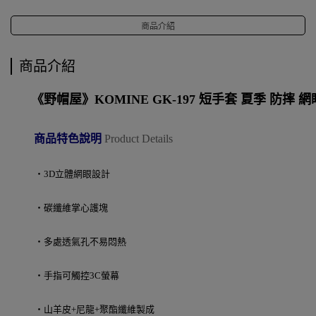
商品介紹
商品介紹
《野帽屋》KOMINE GK-197 短手套 夏季 防摔
商品特色說明
Product Details
‧3D立體網眼設計
‧碳纖維掌心護塊
‧多處透氣孔不易悶熱
‧手指可觸控3C螢幕
‧山羊皮+尼龍+聚酯纖維製成