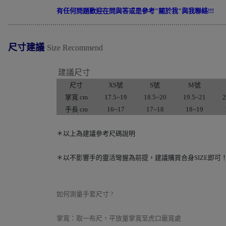
有任何問題歡迎在問與答或是參考"關於我"與我聯絡!!!
............................................................................................................
尺寸建議
Size Recommend
建議尺寸
尺寸
XS號
S號
M號
掌寬 cm
17.5~19
18.5~20
19.5~21
2
手長 cm
16~17
17~18
18~19
＊以上為建議參考尺碼說明
＊以不影響手的靈活彎握為前提，建議購買合身SIZE即可！(
如何測量手套尺寸 ?
掌寬：取一布尺，平放量掌寬至虎口最寬處