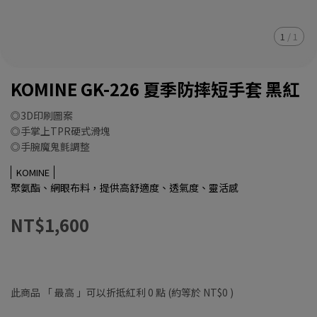
1
/
1
KOMINE GK-226 夏季防摔短手套 黑紅
◎3D印刷圖案
◎手掌上TPR硬式滑塊
◎手腕魔鬼氈調整
KOMINE
聚氨酯、網眼布料，提供高舒適度、透氣度、靈活感
NT$1,600
此商品 「 最高 」可以折抵紅利
0
點 (約等於
NT$0
)