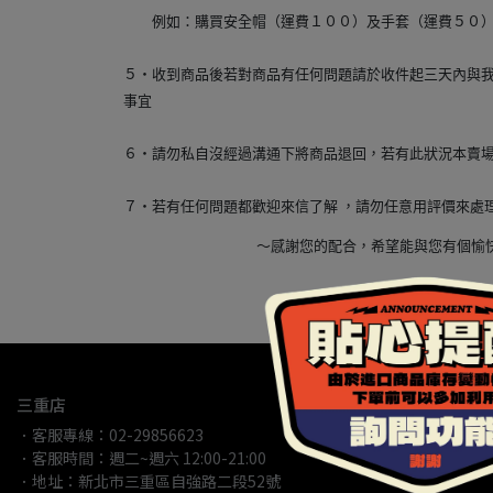
例如：購買安全帽（運費１００）及手套（運費５０）
５‧收到商品後若對商品有任何問題請於收件起三天內與
事宜
６‧請勿私自沒經過溝通下將商品退回，若有此狀況本賣
７‧若有任何問題都歡迎來信了解 ，請勿任意用評價來處
～感謝您的配合，希望能與您有個
三重店
．客服專線：02-29856623
．客服時間：週二~週六 12:00-21:00
．地址：新北市三重區自強路二段52號