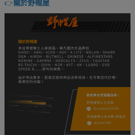
👉️
關於野帽屋