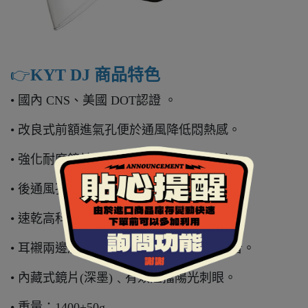
👉️
KYT DJ 商品特色
• 國內 CNS、美國 DOT認證 。
• 改良式前額進氣孔便於通風降低悶熱感。
• 強化耐磨鏡片﹑抗UV400 ﹑光學防暈眩。
• 後通風孔兩個﹑確保排氣的正常運作。
• 速乾高科技纖維內襯全可拆洗。
• 耳襯兩邊加強PE板﹑加強保護及降低噪音。
• 內藏式鏡片(深墨)﹑有效阻擋陽光刺眼。
• 重量：1400±50g