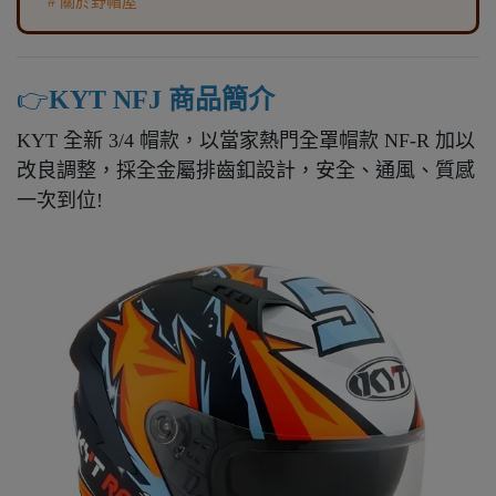
# 關於野帽屋
👉️
KYT NFJ 商品簡介
KYT 全新 3/4 帽款，以當家熱門全罩帽款 NF-R 加以
改良調整，採全金屬排齒釦設計，安全、通風、質感
一次到位!