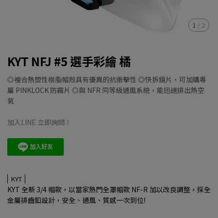
1
/
2
KYT NFJ #5 選手彩繪 橘
◎複合熱塑性樹脂帽殼具有優異的抗衝擊性 ◎快拆鏡片，可加購專
屬 PINKLOCK 防霧片 ◎與 NFR 同等級通風系統，能迅速排出熱空
氣
加入LINE 立即詢問！
KYT
KYT 全新 3/4 帽款，以當家熱門全罩帽款 NF-R 加以改良調整，採全
金屬排齒釦設計，安全、通風、質感一次到位!