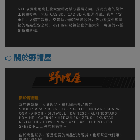
👉️
關於野帽屋