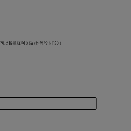
 」可以折抵紅利
0
點 (約等於
NT$0
)