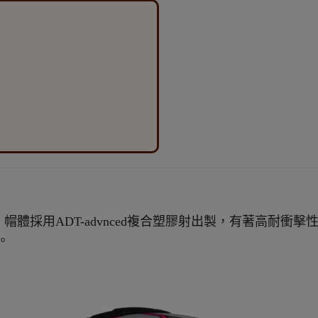
旅遊使用帽款。帽體採用ADT-advnced複合塑膠射出製，有著
。