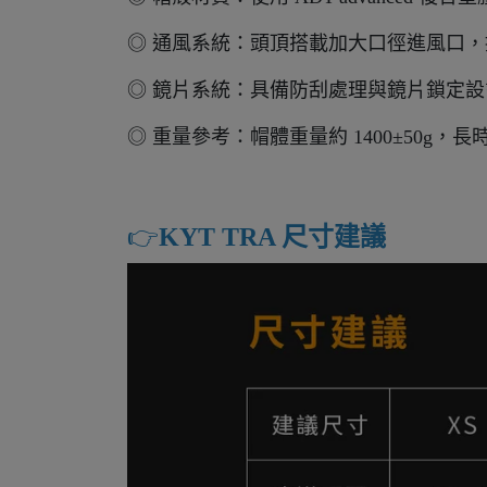
◎ 通風系統：頭頂搭載加大口徑進風口
◎ 鏡片系統：具備防刮處理與鏡片鎖定設計
◎ 重量參考：帽體重量約 1400±50g
👉️
KYT TRA 尺寸建議