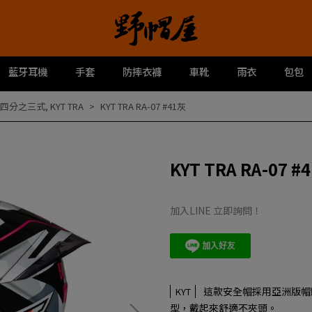
藍牙耳機
手套
防摔衣褲
車靴
雨衣
包包
T四分之三式
,
KYT TRA
KYT TRA RA-07 #41灰
KYT TRA RA-07 #
加入LINE 立即詢問！
這款安全帽採用亞洲版帽
KYT
型，戴起來舒適不夾頭。