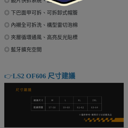
◎ 鏡片快拆系統、鏡片抗刮抗UV
◎ 下巴面甲可拆、可拆卸式帽簷
◎ 內襯全可拆洗、構型雷切泡棉
◎ 夾層循環通風、高亮反光貼標
◎ 藍牙擴充空間
👉️
LS2 OF606 尺寸建議