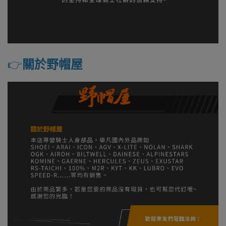
👉️
關於野帽屋