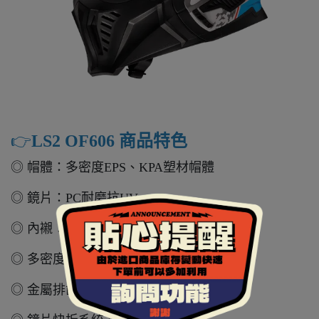
👉️
LS2 OF606 商品特色
◎ 帽體：多密度EPS、KPA塑材帽體
◎ 鏡片：PC耐磨抗UV
◎ 內襯：吸濕排汗布、全可拆洗
◎ 多密度 EPS、KPA 塑材帽體
◎ 金屬排齒插扣、安全金屬鏡座