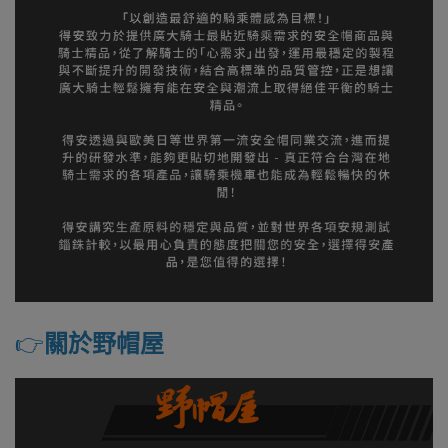
👉️
關於野帽屋