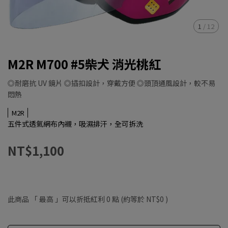
1
/
12
M2R M700 #5柴犬 消光桃紅
◎耐磨抗 UV 鏡片 ◎插扣設計，穿戴方便 ◎頭頂通風設計，較不易
悶熱
M2R
五件式透氣網布內襯，吸濕排汗，全可拆洗
NT$1,100
此商品 「 最高 」可以折抵紅利
0
點 (約等於
NT$0
)