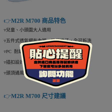
👉️
M2R M700 商品特色
▿兒童、小頭圍大人適用
▿五件式透氣網布內襯，吸濕排汗，全可拆洗
▿PC 耐磨抗 UV 鏡片
▿插扣設計，穿戴方便
▿頭頂通風設計，較不易悶熱
👉️
M2R M700 尺寸建議