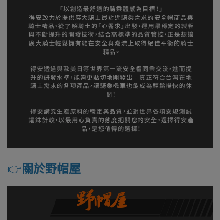
👉️
關於野帽屋