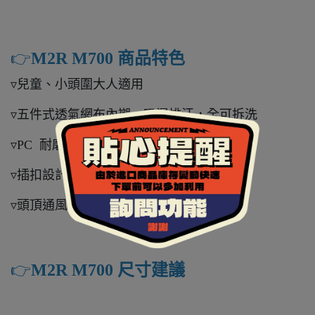
👉️
M2R M700 商品特色
▿兒童、小頭圍大人適用
▿五件式透氣網布內襯，吸濕排汗，全可拆洗
▿PC 耐磨抗 UV 鏡片
▿插扣設計，穿戴方便
▿頭頂通風設計，較不易悶熱
👉️
M2R M700 尺寸建議