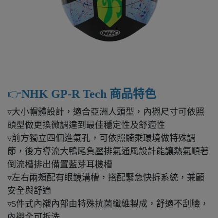
👉️
NHK GP-R Tech 商品特色
▿大小帽體設計，適合亞洲人頭型，內襯尺寸可依照
頭型做更換微調達到最佳穩定性及舒適性
▿前方獨立四個進氣孔，可依照騎乘環境做特殊調
節，後方導流大鴨尾負壓排氣通風設計能讓熱氣順著
倒流槽排出備置藍芽耳機槽
▿左右兩頰配有眼鏡溝槽，搭配緊急快拆系統，兼顧
安全與舒適
▿5件式內襯內部由特殊抗菌纖維製成，舒適不刮臉，
內襯全可拆洗