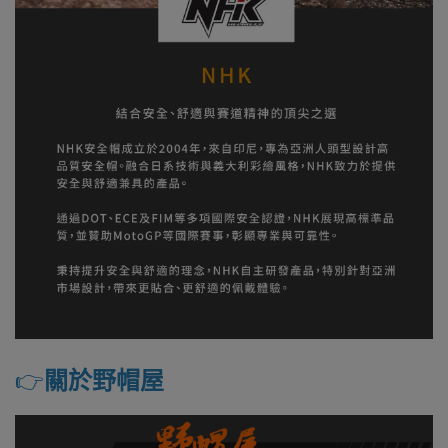
👉️
關於野帽屋