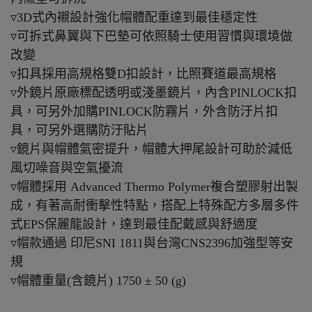
▿3D式內襯設計強化帽體配重達到最佳穩定性
▿可拆式鼻翼與下巴墊可依照騎士使用習慣與環境做
改變
▿扣具採用高規格雙D扣設計，比照賽道最高規格
▿外鏡片原廠標配透明或淺墨鏡片，內含PINLOCK扣
具，可另外加購PINLOCK防霧片，外含防汙片扣
具，可另外選購防汙貼片
▿鏡片與帽體氣密提升，帽體大押尾設計可助於減低
風切噪音與空氣擾流
▿帽體採用 Advanced Thermo Polymer複合塑膠射出製
成，有著高耐衝擊性特點，搭配上特殊配方多層多件
式EPS保麗龍設計，達到最佳配戴感與舒適度
▿帽款通過 印尼SNI 1811與台灣CNS2396加強型等安
規
▿帽體重量(含鏡片) 1750 ± 50 (g)