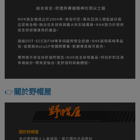
👉️
關於野帽屋