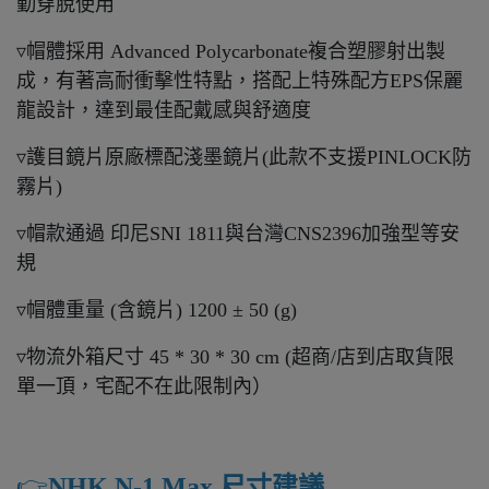
勤穿脫使用
▿帽體採用 Advanced Polycarbonate複合塑膠射出製
成，有著高耐衝擊性特點，搭配上特殊配方EPS保麗
龍設計，達到最佳配戴感與舒適度
▿護目鏡片原廠標配淺墨鏡片(此款不支援PINLOCK防
霧片)
▿帽款通過 印尼SNI 1811與台灣CNS2396加強型等安
規
▿帽體重量 (含鏡片) 1200 ± 50 (g)
▿物流外箱尺寸 45 * 30 * 30 cm (超商/店到店取貨限
單一頂，宅配不在此限制內）
👉️
NHK N-1 Max 尺寸建議