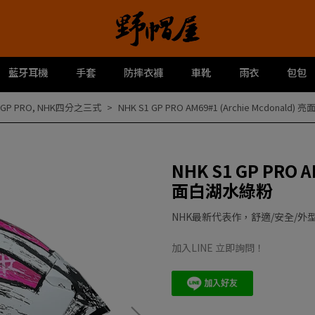
藍牙耳機
手套
防摔衣褲
車靴
雨衣
包包
 GP PRO
,
NHK四分之三式
NHK S1 GP PRO AM69#1 (Archie Mcdonald
NHK S1 GP PRO A
面白湖水綠粉
NHK最新代表作，舒適/安全/外
加入LINE 立即詢問！