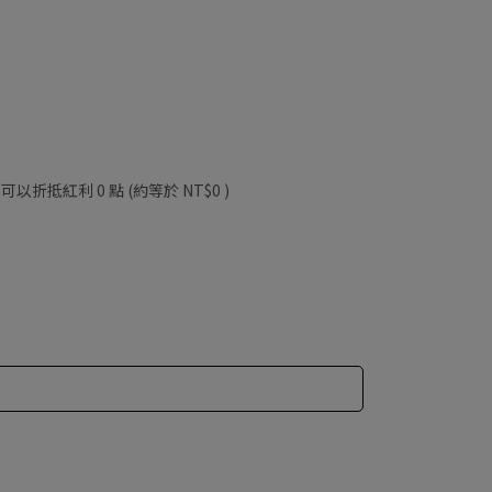
 」可以折抵紅利
0
點 (約等於
NT$0
)