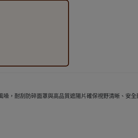
風噪，耐刮防碎面罩與高品質遮陽片確保視野清晰、安全