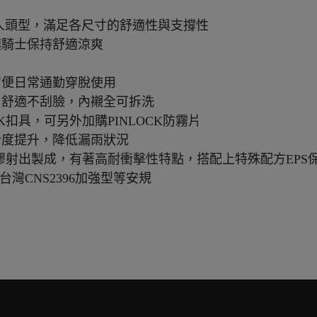
人頭型，滿足各尺寸的舒適性與支撐性
讓騎士保持舒適涼爽
方便日常通勤穿脫使用
，舒適不刮臉，內襯全可拆洗
K扣具，可另外加購PINLOCK防霧片
合度提升，降低漏雨狀況
bonate複合塑膠射出製成，有著高耐衝擊性特點，搭配上特殊配
11與台灣CNS2396加強型等安規