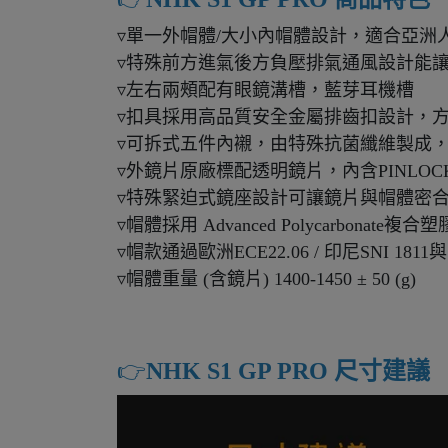
▿單一外帽體/大小內帽體設計，適合亞洲
▿特殊前方進氣後方負壓排氣通風設計能
▿左右兩頰配有眼鏡溝槽，藍芽耳機槽
▿扣具採用高品質安全金屬排齒扣設計，
▿可拆式五件內襯，由特殊抗菌纖維製成
▿外鏡片原廠標配透明鏡片，內含PINLOC
▿特殊緊迫式鏡座設計可讓鏡片與帽體密
▿帽體採用 Advanced Polycar
▿帽款通過歐洲ECE22.06 / 印尼SNI 18
▿帽體重量 (含鏡片) 1400-1450 ± 50 (g)
👉️
NHK S1 GP PRO 尺寸建議