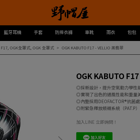
藍牙耳機
手套
防摔衣褲
車靴
雨衣
包包
,
F17
,
OGK全罩式
,
OGK 全罩式
OGK KABUTO F17 - VELLIO 黑翡翠
OGK KABUTO F17
◎採新設計，提升空氣動力學性
◎實現了出色的通風性能和重量
◎內墊採用DEOFACTOR®抗菌
◎附緊急釋放頰襯系統（PAT.P）
加入LINE 立即詢問！