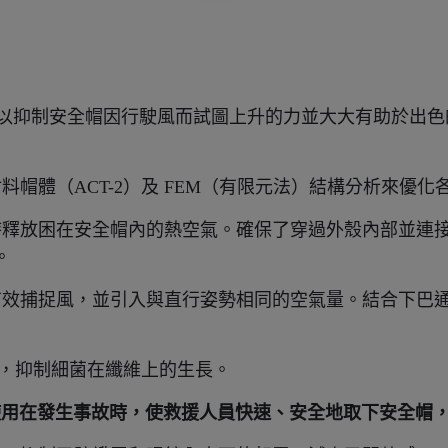
（PAT.P）”可以抑制安全帽因行駛風而試圖上升的力並大大有
料帽體（ACT-2）及 FEM（有限元法）結構分析來優
時釋放困在安全帽內的熱空氣。確保了穿過外殼內部並連
。
有效捕捉風，並引入與直行姿勢相同的空氣量。結合下巴
處理，抑制細菌在纖維上的生長。
使用在發生事故時，使救援人員快速、安全地取下安全帽