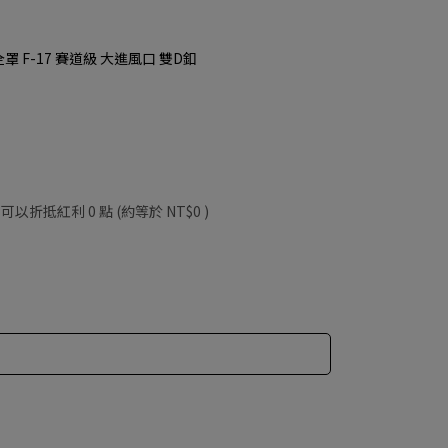
7 全罩 F-17 賽道級 大進風口 雙D釦
 」可以折抵紅利
0
點 (約等於
NT$0
)