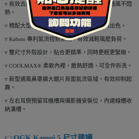
▿ 有效去除外鏡片霧氣，導流至口部，保持通風不悶
熱。
▿ 標配大型內墨片，強光與日照環境下表現出色。
▿ Kabuto 專利氣流控制系統，有效減輕風壓負荷。
▿ 雙尺寸外殼設計，貼合更精準，同時更輕更緊緻。
▿ COOLMAX® 柔軟內裡，散熱舒適，可全件拆洗。
▿ 新型通風鼻罩擴大鏡片背面氣流區域，有效抑制起
霧。
▿ 左右耳側預留耳機槽與攝影機安裝位，內建線纜收
納溝槽。
👉️
OGK Kamui 5 尺寸建議