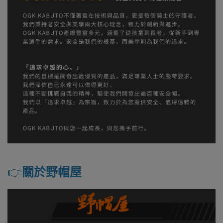
👉️
關於野帽屋