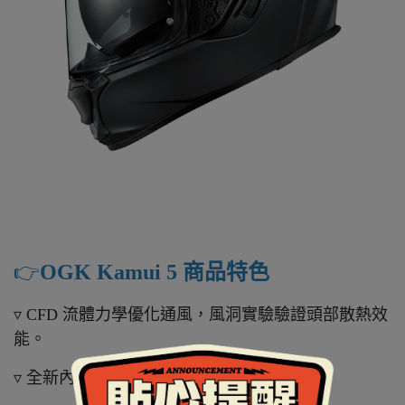
👉️
OGK Kamui 5 商品特色
▿ CFD 流體力學優化通風，風洞實驗驗證頭部散熱效
能。
▿ 全新內襯設計，穿脫順手，柔軟貼合頸部。