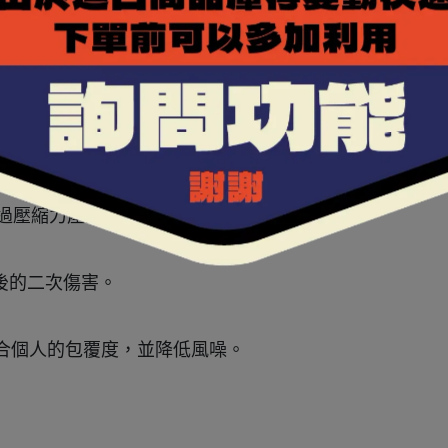
後通風口氣流，後擾流板可降低升力，產生真空並最大程度的
ELLIPTEC™II 快拆系統，堅固的樞轉軸，具有更精
，透過壓縮力產生的連續氣壓，防止鏡片起霧。
外後的二次傷害。
最符合個人的包覆度，並降低風噪。