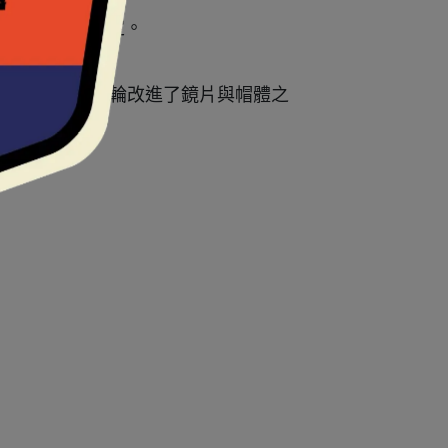
增加安全帽的穩定。
確且滑順的做動；棘輪改進了鏡片與帽體之