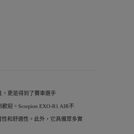
和安全性，更是得到了賽車選手
Scorpion EXO-R1 AIR不
包覆性和舒適性。此外，它具備眾多實