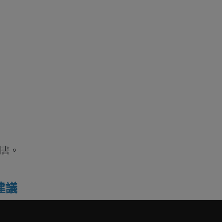
明書。
寸建議