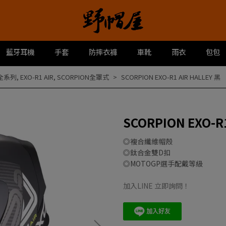
藍牙耳機
手套
防摔衣褲
車靴
雨衣
包包
 全系列
,
EXO-R1 AIR
,
SCORPION全罩式
SCORPION EXO-R1 AIR HALLEY 黑
SCORPION EXO-R1
◎複合纖維帽殼
◎鈦合金雙D扣
◎MOTOGP選手配戴等級
加入LINE 立即詢問！