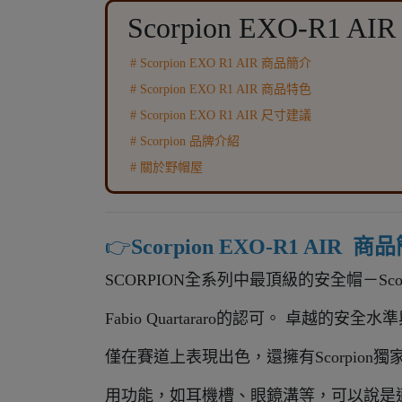
Scorpion EXO-R1 AI
# Scorpion EXO R1 AIR 商品簡介
# Scorpion EXO R1 AIR 商品特色
# Scorpion EXO R1 AIR 尺寸建議
# Scorpion 品牌介紹
# 關於野帽屋
👉️
Scorpion EXO-R1 AIR 商
SCORPION全系列中最頂級的安全帽－Sco
Fabio Quartararo的認可。 卓越的安全
僅在賽道上表現出色，還擁有Scorpi
用功能，如耳機槽、眼鏡溝等，可以說是