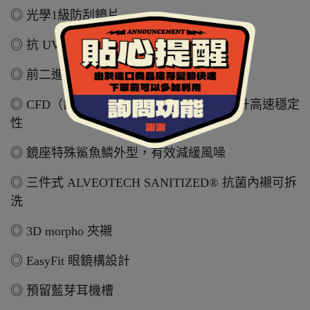
◎ 光學1級防刮鏡片
◎ 抗 UV380 防刮內墨片
◎ 前二進氣口、後二負壓排氣孔
◎ CFD（計算流體動力學）設計，有效提升高速穩定
性
◎ 鏡座特殊鯊魚鱗外型，有效減緩風噪
◎ 三件式 ALVEOTECH SANITIZED® 抗菌內襯可拆
洗
◎ 3D morpho 夾襯
◎ EasyFit 眼鏡構設計
◎ 預留藍芽耳機槽