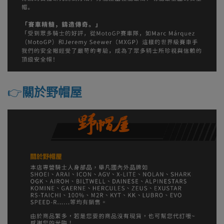
👉️
關於野帽屋