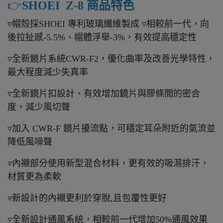
👉️
SHOEI Z-8 商品特色
▿帽殼採SHOEI 專利玻璃纖維製成 ▿相較前一代，向
後拉扯感-5.5%、帽體浮舉-3%，有效提高穩定性
▿全新鏡片系統CWR-F2，優化曲率及改善光學特性，
最大程度減少失真率
▿全新鏡片扣設計、有效增加鏡片與膠條間的密合
度，減少風切聲
▿加入 CWR-F 鏡片擾流點，可穩定耳朵附近的氣流並
降低風噪聲
▿內襯部分使用新型混合材料，更有效的吸濕排汗，
材質更為柔軟
▿新設計的內襯更利於穿脫,且包覆性更好
▿全新設計通風系統，相較前一代增加50%通風效果