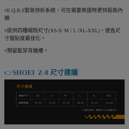
▿E.Q.R.S緊急快拆系統，可在需要救援時更快鬆脫內
襯
▿提供四種帽殼尺寸(XS-S/ M / L /XL-XXL)，使各尺
寸服貼度最佳化。
▿預留藍芽耳機槽。
👉️
SHOEI Z-8 尺寸建議