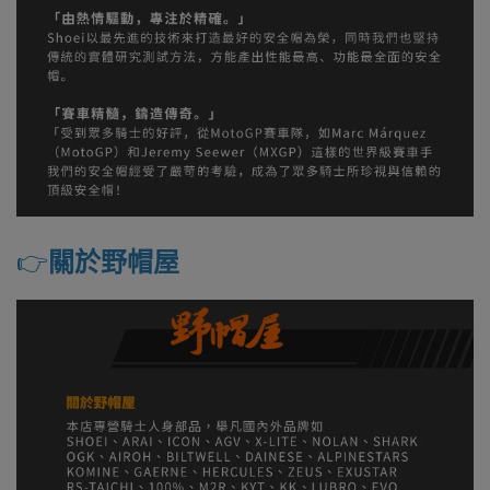
👉️
關於野帽屋