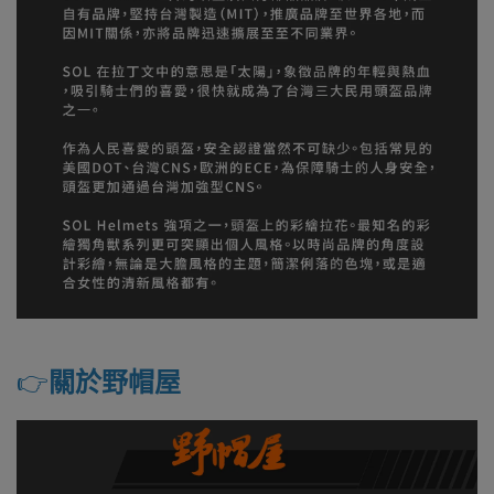
👉️
關於野帽屋