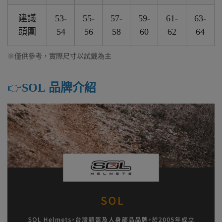
建議
53-
55-
57-
59-
61-
63-
頭圍
54
56
58
60
62
64
※僅供參考，實際尺寸以試戴為主
👉️
SOL 品牌介紹