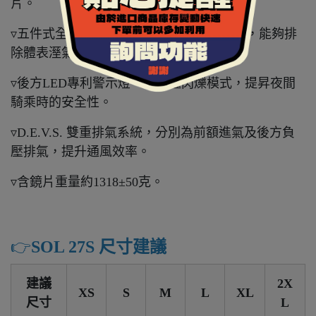
片。
▿五件式全可拆內襯，採用COOLMAX布料，能夠排
除體表溼氣，保持涼爽乾燥。
▿後方LED專利警示燈，有四種閃爍模式，提昇夜間
騎乘時的安全性。
▿D.E.V.S. 雙重排氣系統，分別為前額進氣及後方負
壓排氣，提升通風效率。
▿含鏡片重量約1318±50克。
👉️
SOL 27S 尺寸建議
建議
2X
XS
S
M
L
XL
尺寸
L