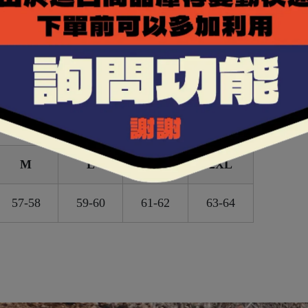
，提昇夜間騎乘時的安全性。
額進氣及後方負壓排氣，提升通風效率。
M
L
XL
2XL
57-58
59-60
61-62
63-64