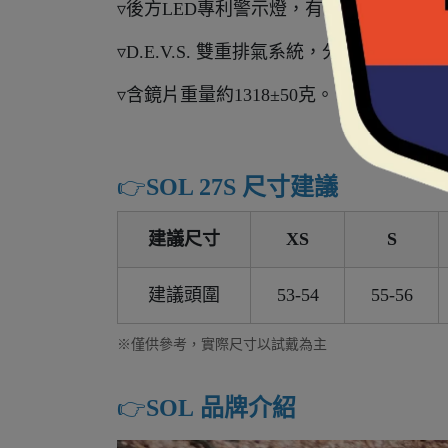
▿後方LED專利警示燈，有四種閃爍模式
▿D.E.V.S. 雙重排氣系統，分別為前
▿含鏡片重量約1318±50克。
👉️
SOL 27S 尺寸建議
建議尺寸
XS
S
建議頭圍
53-54
55-56
※僅供參考，實際尺寸以試戴為主
👉️
SOL 品牌介紹