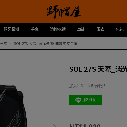
藍牙耳機
手套
防摔衣褲
車靴
雨衣
包包
之三式
SOL 27S 天際_消光黑/銀 開放式安全帽
SOL 27S 天際_
加入LINE 立即詢問！
NT$1,980