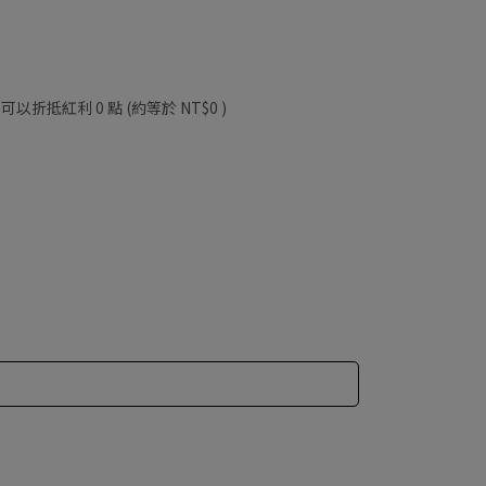
 」可以折抵紅利
0
點 (約等於
NT$0
)