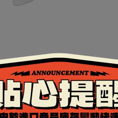
證。
全的扣具。
鏡片，通過歐洲ECE安全認證，護眼又安全，用腳踩也不會
行更換大鏡片。
布料，能夠排除體表溼氣，保持涼爽乾燥。