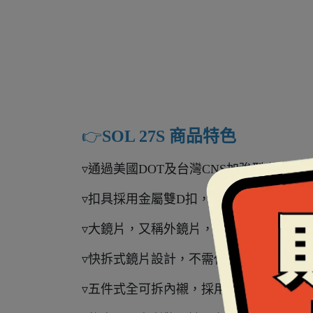
👉️
SOL 27S 商品特色
▿通過美國DOT及台灣CNS加強型安全認
▿扣具採用金屬雙D扣，是國際上公認最安
▿大鏡片，又稱外鏡片，採用抗UV400
▿快拆式鏡片設計，不需任何工具即可自
▿五件式全可拆內襯，採用COOLMAX