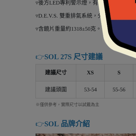
▿後方LED專利警示燈，有四種閃爍模式
▿D.E.V.S. 雙重排氣系統，分別為前
▿含鏡片重量約1318±50克。
👉️
SOL 27S 尺寸建議
建議尺寸
XS
S
建議頭圍
53-54
55-56
※僅供參考，實際尺寸以試戴為主
👉️
SOL 品牌介紹