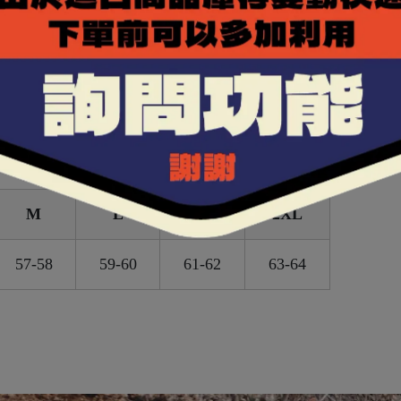
，提昇夜間騎乘時的安全性。
額進氣及後方負壓排氣，提升通風效率。
M
L
XL
2XL
57-58
59-60
61-62
63-64