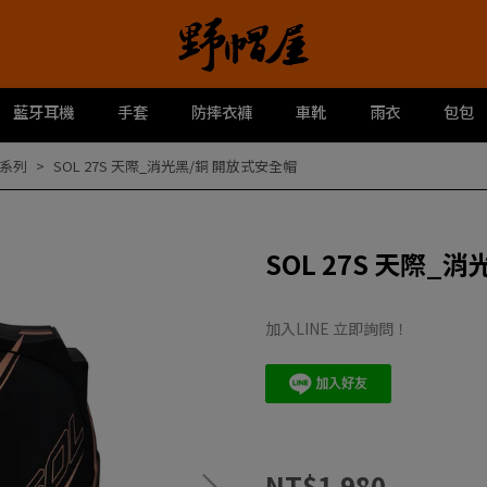
藍牙耳機
手套
防摔衣褲
車靴
雨衣
包包
系列
SOL 27S 天際_消光黑/銅 開放式安全帽
SOL 27S 天際_
加入LINE 立即詢問！
NT$1,980