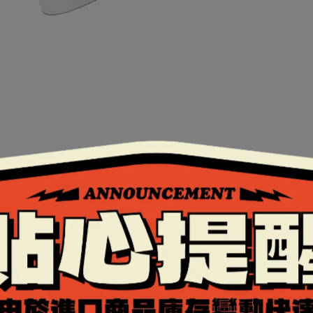
證。
全的扣具。
鏡片，通過歐洲ECE安全認證，護眼又安全，用腳踩也不會
行更換大鏡片。
布料，能夠排除體表溼氣，保持涼爽乾燥。