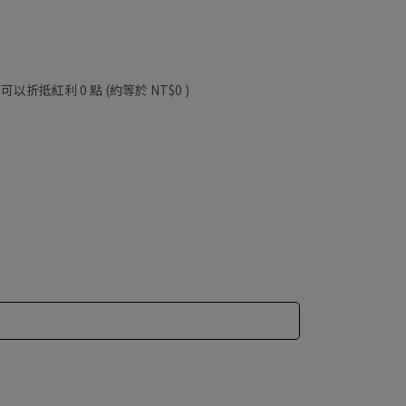
 」可以折抵紅利
0
點 (約等於
NT$0
)