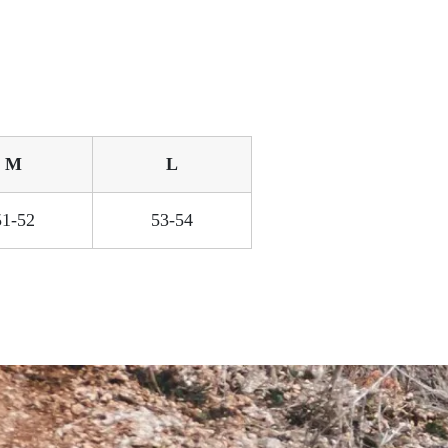
M
L
51-52
53-54