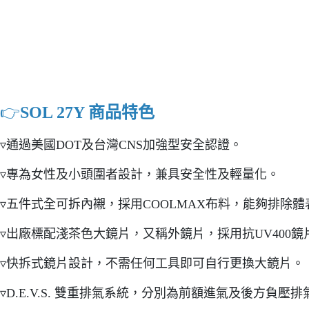
👉️
SOL 27Y 商品特色
▿通過美國DOT及台灣CNS加強型安全認證。
▿專為女性及小頭圍者設計，兼具安全性及輕量化。
▿五件式全可拆內襯，採用COOLMAX布料，能夠排除
▿出廠標配淺茶色大鏡片，又稱外鏡片，採用抗UV400
▿快拆式鏡片設計，不需任何工具即可自行更換大鏡片。
▿D.E.V.S. 雙重排氣系統，分別為前額進氣及後方負壓