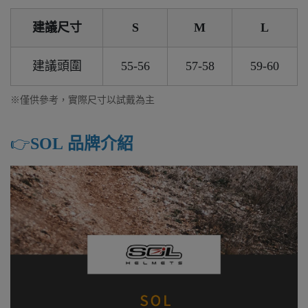
建議尺寸
S
M
L
建議頭圍
55-56
57-58
59-60
※僅供參考，實際尺寸以試戴為主
👉️
SOL 品牌介紹