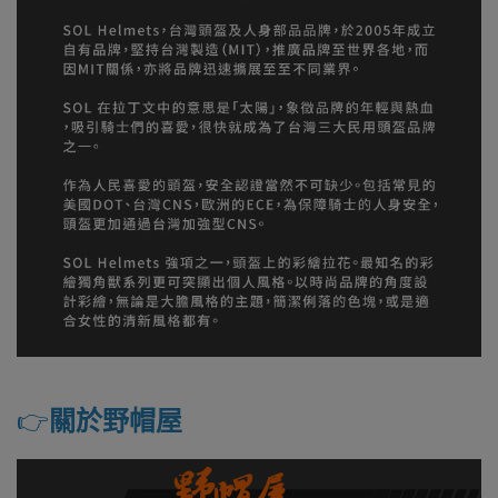
👉️
關於野帽屋