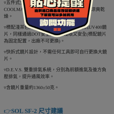
▿五件式全可拆內襯，布料採用奈米竹炭與
COOLMAX材質，能夠排除體表溼氣，保持涼爽乾
燥。
▿標配淺茶色大鏡片，又稱外鏡片，採用抗UV400鏡
片，同樣通過DOT安全認證，護眼又安全(標配鏡片
為固定配置，出廠不可更換)。
▿快拆式鏡片設計，不需任何工具即可自行更換大鏡
片。
▿D.E.V.S. 雙重排氣系統，分別為前額進氣及後方負
壓排氣，提升通風效率。
▿含鏡片重量約1360±50克。
👉️
SOL SF-2 尺寸建議