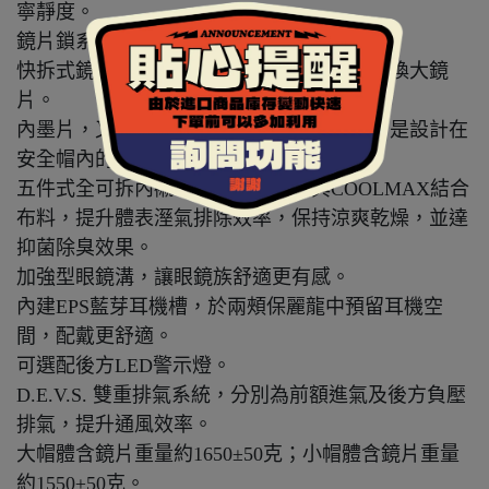
寧靜度。
鏡片鎖系統，高速騎乘時更穩定。
快拆式鏡片設計，不需任何工具即可自行更換大鏡
片。
內墨片，又稱內藏鏡、內置鏡片或遮陽鏡，是設計在
安全帽內的太陽眼鏡，採用抗UV400鏡片。
五件式全可拆內襯，採用奈米竹碳與COOLMAX結合
布料，提升體表溼氣排除效率，保持涼爽乾燥，並達
抑菌除臭效果。
加強型眼鏡溝，讓眼鏡族舒適更有感。
內建EPS藍芽耳機槽，於兩頰保麗龍中預留耳機空
間，配戴更舒適。
可選配後方LED警示燈。
D.E.V.S. 雙重排氣系統，分別為前額進氣及後方負壓
排氣，提升通風效率。
大帽體含鏡片重量約1650±50克；小帽體含鏡片重量
約1550±50克。