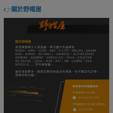
👉️
關於野帽屋