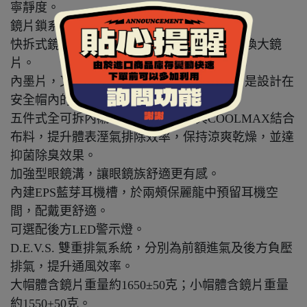
寧靜度。
鏡片鎖系統，高速騎乘時更穩定。
快拆式鏡片設計，不需任何工具即可自行更換大鏡
片。
內墨片，又稱內藏鏡、內置鏡片或遮陽鏡，是設計在
安全帽內的太陽眼鏡，採用抗UV400鏡片。
五件式全可拆內襯，採用奈米竹碳與COOLMAX結合
布料，提升體表溼氣排除效率，保持涼爽乾燥，並達
抑菌除臭效果。
加強型眼鏡溝，讓眼鏡族舒適更有感。
內建EPS藍芽耳機槽，於兩頰保麗龍中預留耳機空
間，配戴更舒適。
可選配後方LED警示燈。
D.E.V.S. 雙重排氣系統，分別為前額進氣及後方負壓
排氣，提升通風效率。
大帽體含鏡片重量約1650±50克；小帽體含鏡片重量
約1550±50克。