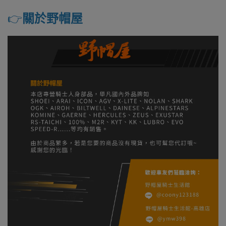
👉️
關於野帽屋