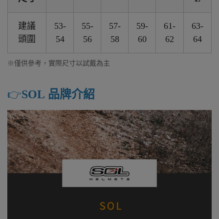
建議
53-
55-
57-
59-
61-
63-
頭圍
54
56
58
60
62
64
※僅供參考，實際尺寸以試戴為主
👉️
SOL 品牌介紹