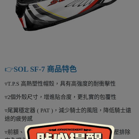
👉️
SOL SF-7 商品特色
▿T.P.S 高熱塑性帽殼，具有高強度的耐衝擊性
▿2個外殼尺寸，增進貼合度，更扎實的包覆性
▿尾翼穩定器 ( PAT )，減少騎士的風阻，降低騎士遠
途的疲勞感
▿前額、下巴進風口有效吸入空氣，再由後負壓排除