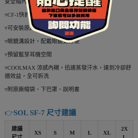
安全帽內熱氣，達到通風效益
▿CF-1快拆鏡片，抗 UV、IR ▿內置墨色鏡片
▿可安裝原廠 Pinlock 除霧片(需另購)
▿眼鏡溝設計，配戴眼鏡更方便
▿預留藍芽耳機空間
▿COOLMAX 涼感內襯，迅速蒸發汗水，達到冷卻舒
適效益，全可拆洗
▿附原廠帽袋、下巴罩、說明書
👉️
SOL SF-7 尺寸建議
建議
2X
XS
S
M
L
XL
尺寸
L