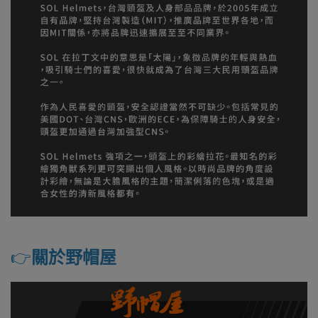
👉️
關於野帽屋