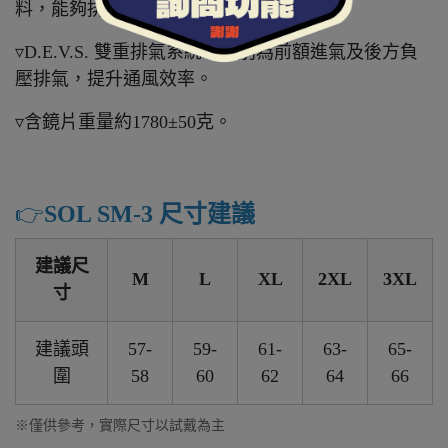
料，能夠排除體表溼氣，保持涼爽乾燥。
▿D.E.V.S. 雙重排氣系統，分別為前額進氣及後方負
壓排氣，提升通風效率。
▿含鏡片重量約1780±50克。
👉️
SOL SM-3 尺寸建議
建議尺
M
L
XL
2XL
3XL
寸
建議頭
57-
59-
61-
63-
65-
圍
58
60
62
64
66
※僅供參考，實際尺寸以試戴為主