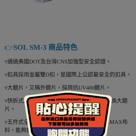
👉️
SOL SM-3 商品特色
▿通過美國DOT及台灣CNS加強型安全認證。
▿扣具採用金屬雙D扣，是國際上公認最安全的扣具。
▿大鏡片，又稱外鏡片，採用抗UV400鏡片。
▿快拆式鏡片設計，不需任何工具即可自行更換大鏡
片。
▿五件式全可拆內襯，採用奈米竹炭與COOLMAX布
料，能夠排除體表溼氣，保持涼爽乾燥。