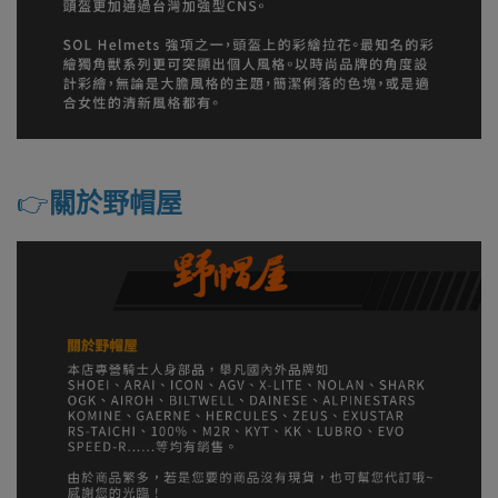
👉️
關於野帽屋