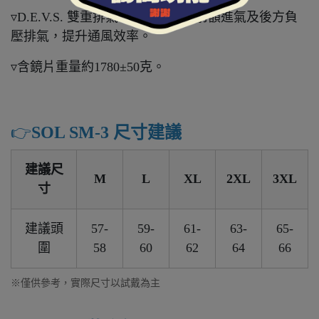
▿D.E.V.S. 雙重排氣系統，分別為前額進氣及後方負
壓排氣，提升通風效率。
▿含鏡片重量約1780±50克。
👉️
SOL SM-3 尺寸建議
建議尺
M
L
XL
2XL
3XL
寸
建議頭
57-
59-
61-
63-
65-
圍
58
60
62
64
66
※僅供參考，實際尺寸以試戴為主