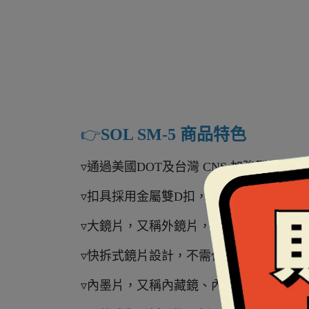
👉️
SOL SM-5 商品特色
▿通過美國DOT及台灣 CNS 加強型安全認
▿扣具採用金屬雙D扣，是國際上公認最安
▿大鏡片，又稱外鏡片，採用抗UV400鏡
▿快拆式鏡片設計，不需任何工具即可自
▿內墨片，又稱內藏鏡、內置鏡片或遮陽鏡