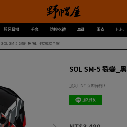
藍牙耳機
手套
防摔衣褲
車靴
雨衣
包包
SOL SM-5 裂變_黑/紅 可掀式安全帽
SOL SM-5 裂變
加入LINE 立即詢問！
NT$3,480