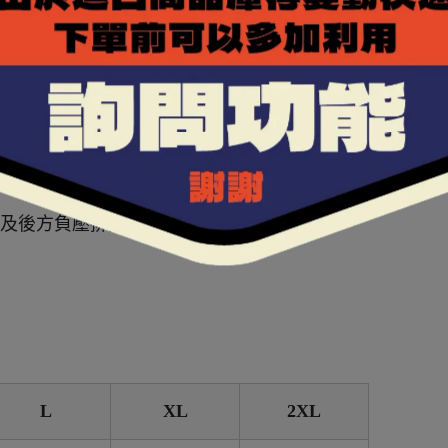
OLMAX布料，能夠排除體表溼氣及熱氣並抑菌除臭。
好包覆性。
預留耳機空間，配戴更舒適。
式，提昇夜間騎乘安全性。
額進氣及後方負壓排氣，提升通風效率。
L
XL
2XL