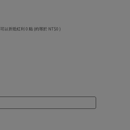
 」可以折抵紅利
0
點 (約等於
NT$0
)