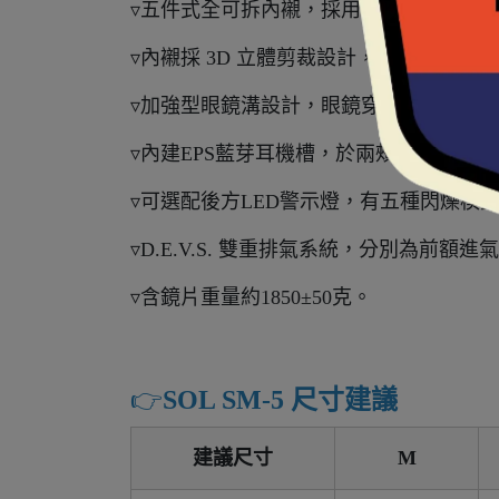
▿五件式全可拆內襯，採用奈米竹炭+CO
▿內襯採 3D 立體剪裁設計，提供臉頰良
▿加強型眼鏡溝設計，眼鏡穿戴更便利。
▿內建EPS藍芽耳機槽，於兩頰保麗龍中
▿可選配後方LED警示燈，有五種閃爍模
▿D.E.V.S. 雙重排氣系統，分別為前
▿含鏡片重量約1850±50克。
👉️
SOL SM-5 尺寸建議
建議尺寸
M