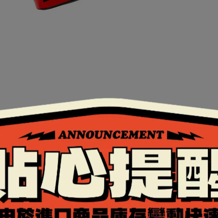
證。
全的扣具。
片。
行更換大鏡片。
，是設計在安全帽內的太陽眼鏡，採用抗UV400鏡片。