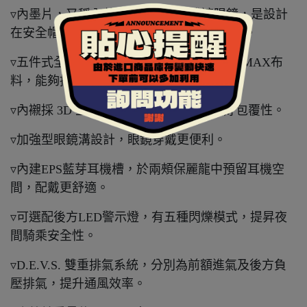
▿內墨片，又稱內藏鏡、內置鏡片或遮陽鏡，是設計
在安全帽內的太陽眼鏡，採用抗UV400鏡片。
▿五件式全可拆內襯，採用奈米竹炭+COOLMAX布
料，能夠排除體表溼氣及熱氣並抑菌除臭。
▿內襯採 3D 立體剪裁設計，提供臉頰良好包覆性。
▿加強型眼鏡溝設計，眼鏡穿戴更便利。
▿內建EPS藍芽耳機槽，於兩頰保麗龍中預留耳機空
間，配戴更舒適。
▿可選配後方LED警示燈，有五種閃爍模式，提昇夜
間騎乘安全性。
▿D.E.V.S. 雙重排氣系統，分別為前額進氣及後方負
壓排氣，提升通風效率。