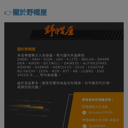
👉️
關於野帽屋