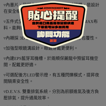
▿內墨片，又稱內藏鏡、內置鏡片或遮陽鏡，是設計
在安全帽內的太陽眼鏡，採用抗UV400鏡片。
▿五件式全可拆內襯，採用奈米竹炭+COOLMAX布
料，能夠排除體表溼氣及熱氣並抑菌除臭。
▿內襯採 3D 立體剪裁設計，提供臉頰良好包覆性。
▿加強型眼鏡溝設計，眼鏡穿戴更便利。
▿內建EPS藍芽耳機槽，於兩頰保麗龍中預留耳機空
間，配戴更舒適。
▿可選配後方LED警示燈，有五種閃爍模式，提昇夜
間騎乘安全性。
▿D.E.V.S. 雙重排氣系統，分別為前額進氣及後方負
壓排氣，提升通風效率。