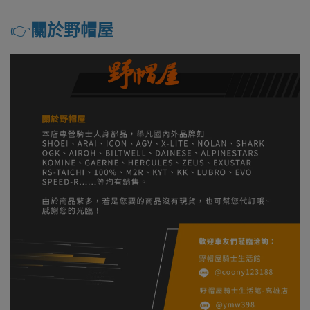
👉️
關於野帽屋