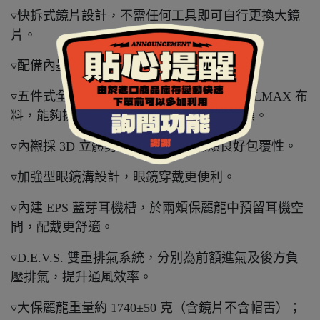
▿快拆式鏡片設計，不需任何工具即可自行更換大鏡
片。
▿配備內墨片，同樣採用抗 UV400 鏡片。
▿五件式全可拆內襯，採用奈米竹炭與 COOLMAX 布
料，能夠排除體表溼氣熱氣，保持涼爽乾燥。
▿內襯採 3D 立體剪裁設計，提供臉頰良好包覆性。
▿加強型眼鏡溝設計，眼鏡穿戴更便利。
▿內建 EPS 藍芽耳機槽，於兩頰保麗龍中預留耳機空
間，配戴更舒適。
▿D.E.V.S. 雙重排氣系統，分別為前額進氣及後方負
壓排氣，提升通風效率。
▿大保麗龍重量約 1740±50 克（含鏡片不含帽舌）；