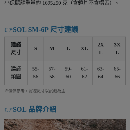
小保麗龍重量約 1695±50 克（含鏡片不含帽舌）。
👉️
SOL SM-6P 尺寸建議
建議
2X
3X
S
M
L
XL
尺寸
L
L
建議
55-
57-
59-
61-
63-
65-
頭圍
56
58
60
62
64
66
※僅供參考，實際尺寸以試戴為主
👉️
SOL 品牌介紹