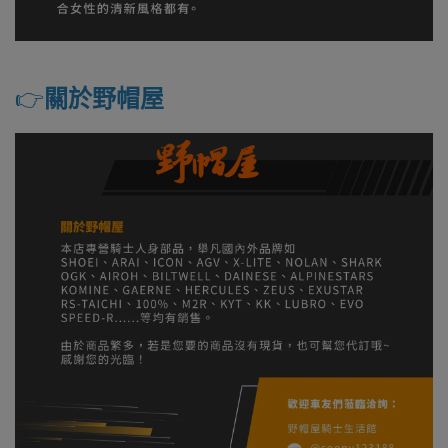
👉️
關於野帽屋